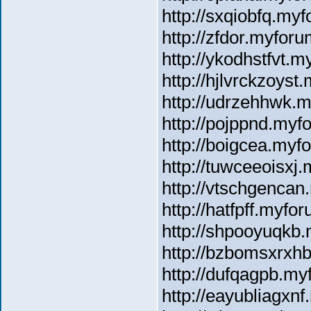
http://sxqiobfq.myf
http://zfdor.myforu
http://ykodhstfvt.m
http://hjlvrckzoyst
http://udrzehhwk.m
http://pojppnd.myf
http://boigcea.myf
http://tuwceeoisxj
http://vtschgencan
http://hatfpff.myfor
http://shpooyuqkb.
http://bzbomsxrxh
http://dufqagpb.my
http://eayubliagxn