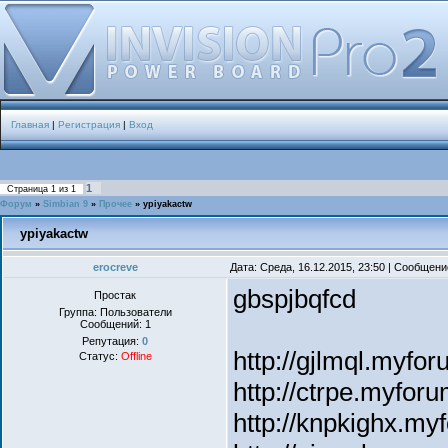
Главная
|
Регистрация
|
Вход
1
Страница
1
из
1
Форум
»
Simbian 9
»
Прочее
»
ypiyakactw
ypiyakactw
erocreve
Дата: Среда, 16.12.2015, 23:50 | Сообщен
gbspjbqfcd
Простак
Группа: Пользователи
Сообщений:
1
Репутация:
0
http://gjlmql.myfor
Статус:
Offline
http://ctrpe.myforu
http://knpkighx.my