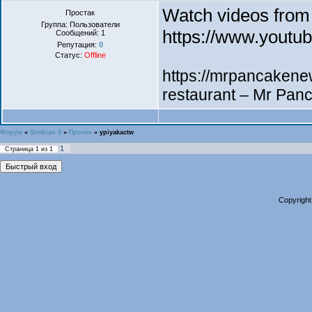
Watch videos fro
Простак
Группа: Пользователи
https://www.yout
Сообщений:
1
Репутация:
0
Статус:
Offline
https://mrpancaken
restaurant – Mr Pan
Форум
»
Simbian 9
»
Прочее
»
ypiyakactw
1
Страница
1
из
1
Copyright