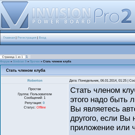
Главная
|
Регистрация
|
Вход
1
Страница
1
из
1
Форум
»
Simbian 9
»
Прочее
»
Стать членом клуба
Стать членом клуба
Roberton
Дата: Понедельник, 06.01.2014, 01:25 | С
Стать членом клу
Простак
Группа: Пользователи
этого надо быть 
Сообщений:
1
Репутация:
0
Вы являетесь ав
Статус:
Offline
другого, если Вы
приложение или ч