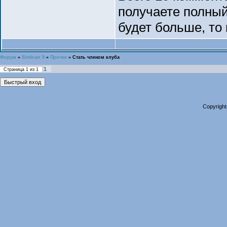
получаете полный
будет больше, то
Форум
»
Simbian 9
»
Прочее
»
Стать членом клуба
1
Страница
1
из
1
Copyright